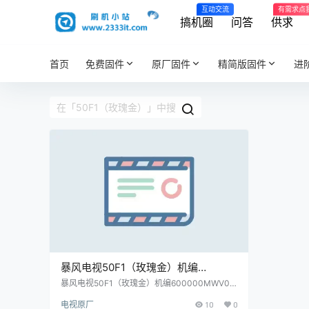
互动交流
有需求点
搞机圈
问答
供求
首页
免费固件
原厂固件
精简版固件
进
暴风电视50F1（玫瑰金）机编
600000MWV00主程序11162501屏程
暴风电视50F1（玫瑰金）机编600000MWV00
主程序11162501屏程序30162503配屏V500HJ
序30162503配屏V500HJ1-PE8(C3)
电视原厂
10
0
1-PE8(C3)原厂程序U盘数据刷机包