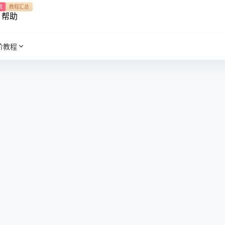
我
教程汇总
帮助
阶教程