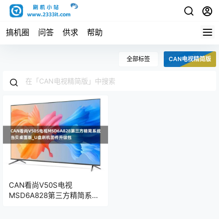
搞机圈
问答
供求
帮助
全部标签
CAN电视精简版
CAN看尚V50S电视
MSD6A828第三方精简系统
当贝桌面版_U盘刷机固件升
级包