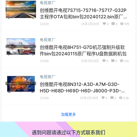
电视原厂
盘数据刷机包
创维酷开电视7S715-7S716-7S717-G32P
主程序OTA包和bin包20240122.bin原厂程
序U盘数据刷机包
2333it
25年3月29日
0
0
575
电视原厂
创维酷开电视8H751-G7D机芯强制升级软
件bin包20240115原厂程序U盘数据刷机包
2333it
25年3月29日
0
0
21k
电视原厂
创维酷开电视8N312-A3D-A7M-G3D-
H5D-H68D-H69D-H6D-J8000-P3D-
8N313-A3D-8N314-A3D机芯软件
2333it
25年3月29日
0
0
8.2k
20240115.img原厂程序U盘数据刷机包
加载更多
遇到问题请通过以下方式联系我们
创建网站工单