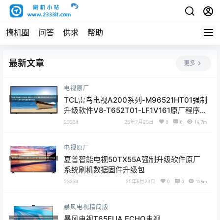
搞机圈
问答
供求
帮助
最新文章
更多
电视原厂
TCL雷鸟电视A200系列-M96521HT01强制
升级软件V8-T652T01-LF1V161原厂程序U
盘数据刷机包
2333it
25年7月23日
0
0
14.7m
电视原厂
夏普智能电视50TX55A强制升级软件原厂
系统刷机数据固件升级包
2333it
25年6月23日
0
0
126m
暴风电视精简版
暴风电视T65FUA ECHO电视