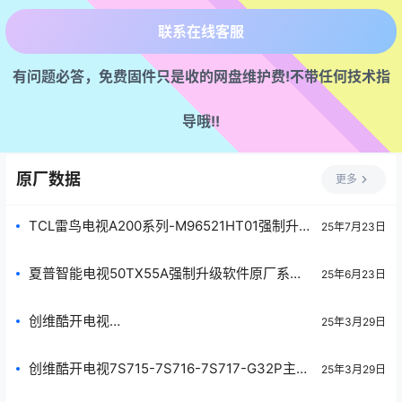
联系在线客服
有问题必答，免费固件只是收的网盘维护费!不带任何技术指
知识星球留言
导哦!!
私信帖子作者
早8晚10客服都在
原厂数据
更多
看到就会回复的
TCL雷鸟电视A200系列-M96521HT01强制升级
25年7月23日
软件V8-T652T01-LF1V161原厂程序U盘数据刷
机包
夏普智能电视50TX55A强制升级软件原厂系统
25年6月23日
刷机数据固件升级包
创维酷开电视
25年3月29日
1AA02_BC20_V023.012.200_9_1AA02_1AA03_
1AA04_1AA05_1AA13_1AA14_1AA16_1AA17_1AA
创维酷开电视7S715-7S716-7S717-G32P主程
25年3月29日
18_1AA21_1AA22_1AA24_B20_B20D_BC20_B
序OTA包和bin包20240122.bin原厂程序U盘数
C20H_BG22_BG22E_BG22H_BJ60_TB1A_TB