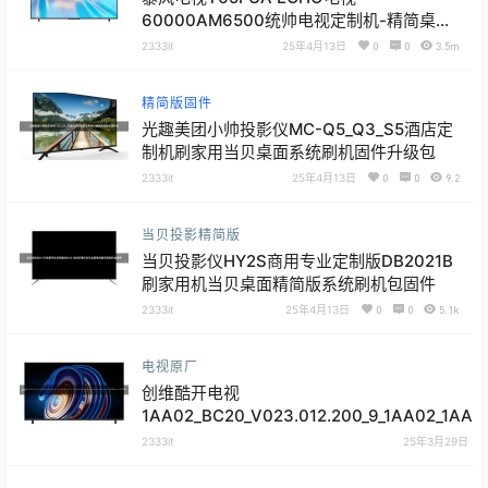
60000AM6500统帅电视定制机-精简桌面
第三方系统刷机固件升级包
2333it
25年4月13日
0
0
3.5m
精简版固件
光趣美团小帅投影仪MC-Q5_Q3_S5酒店定
制机刷家用当贝桌面系统刷机固件升级包
2333it
25年4月13日
0
0
9.2
当贝投影精简版
当贝投影仪HY2S商用专业定制版DB2021B
刷家用机当贝桌面精简版系统刷机包固件
2333it
25年4月13日
0
0
5.1k
电视原厂
创维酷开电视
1AA02_BC20_V023.012.200_9_1AA02_1AA0
A05_1AA13_1AA14_1AA16_1AA17_1AA18_1AA2
2333it
25年3月29日
A24_B20_B20D_BC20_BC20H_BG22_BG22E
60_TB1A_TB2A_1857强制升级包20240124.