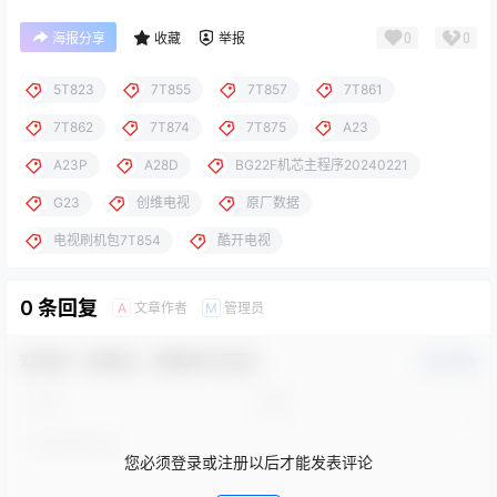
0
0
海报分享
收藏
举报
5T823
7T855
7T857
7T861
7T862
7T874
7T875
A23
A23P
A28D
BG22F机芯主程序20240221
G23
创维电视
原厂数据
电视刷机包7T854
酷开电视
0 条回复
文章作者
管理员
A
M
欢迎您，新朋友，感谢参与互动！
确认修改
您必须登录或注册以后才能发表评论