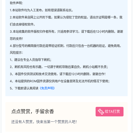
软件声明：
1.本站软件均为人工发布，如有错误请联系站长。
2.本站软件来自网上公开的下载，如果认为侵犯了您的权益，请出示证明是哪一条，我
们会去掉侵权软件。
3.本站收集的软件版权归作者所有，只适用参详学习，请下载后在12小时内删除。谢谢
您的支持！
4.部分型号的精简版付款后是带验证机制，付款后只包含一台机器的验证。避免商用。
风险提示：
1、建议在专业人员指导下刷机；
2、刷机有风险也有乐趣，一切源于刷机导致后果自负，刷机小站概不负责；
3、本固件仅供测试和技术交流使用，请下载后12小时内删除，谢谢合作！
4、本站提供的ROM固件资源仅供用户在设备变砖及无法开机的情况下使用；
5、下载前请认真阅读
《免责声明》
点点赞赏，手留余香
给TA打赏
还没有人赞赏，快来当第一个赞赏的人吧！