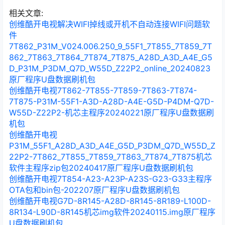
“MstarUpgrade.bin”拷贝到U盘的根目录下。 ②、在关机状态下，首先
相关文章:
按住电视机键…
创维酷开电视解决WIFI掉线或开机不自动连接WIFI问题软
件
7T862_P31M_V024.006.250_9_55F1_7T855_7T859_7T
862_7T863_7T864_7T874_7T875_A28D_A3D_A4E_G5
D_P31M_P3DM_Q7D_W55D_Z22P2_online_20240823
原厂程序U盘数据刷机包
创维酷开电视7T862-7T855-7T859-7T863-7T874-
7T875-P31M-55F1-A3D-A28D-A4E-G5D-P4DM-Q7D-
W55D-Z22P2-机芯主程序20240221原厂程序U盘数据刷
机包
创维酷开电视
P31M_55F1_A28D_A3D_A4E_G5D_P3DM_Q7D_W55D_Z
22P2-7T862_7T855_7T859_7T863_7T874_7T875机芯
软件主程序zip包20240417原厂程序U盘数据刷机包
创维酷开电视7T854-A23-A23P-A23S-G23-G33主程序
OTA包和bin包-202207原厂程序U盘数据刷机包
创维酷开电视G7D-8R145-A28D-8R145-8R189-L100D-
8R134-L90D-8R145机芯img软件20240115.img原厂程序
U盘数据刷机包