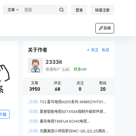
文章
登录
快速注册
投稿
关于作者
关注
私信
2333it
普通用户
Lv0
终身VIP
文章
评论
关注
粉丝
系
3950
68
0
20
[文章]
TCL雷鸟电视A200系列-M96521HT01强
制升级软件V8-T652T01-LF1V161原厂程序U盘
[文章]
夏普智能电视50TX55A强制升级软件原厂
数据刷机包
下载
系统刷机数据固件升级包
[文章]
暴风电视T65FUA ECHO电视
60000AM6500统帅电视定制机-精简桌面第三方
[文章]
光趣美团小帅投影仪MC-Q5_Q3_S5酒店
系统刷机固件升级包