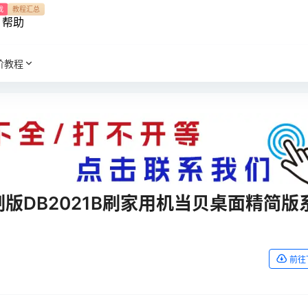
我
教程汇总
帮助
阶教程
版DB2021B刷家用机当贝桌面精简版
前往