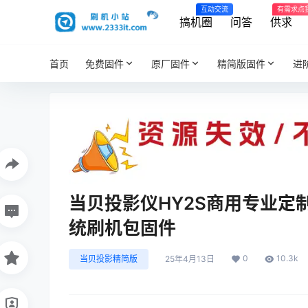
互动交流
有需求点
搞机圈
问答
供求
首页
免费固件
原厂固件
精简版固件
进
当贝投影仪HY2S商用专业定制
统刷机包固件
0
10.3k
当贝投影精简版
25年4月13日