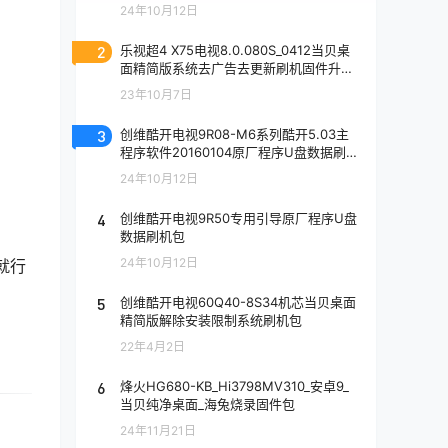
24年10月12日
2
乐视超4 X75电视8.0.080S_0412当贝桌
面精简版系统去广告去更新刷机固件升级
包
23年10月7日
3
创维酷开电视9R08-M6系列酷开5.03主
程序软件20160104原厂程序U盘数据刷机
包
24年10月12日
4
创维酷开电视9R50专用引导原厂程序U盘
数据刷机包
24年10月12日
就行
5
创维酷开电视60Q40-8S34机芯当贝桌面
精简版解除安装限制系统刷机包
22年4月2日
6
烽火HG680-KB_Hi3798MV310_安卓9_
当贝纯净桌面_海兔烧录固件包
24年11月21日