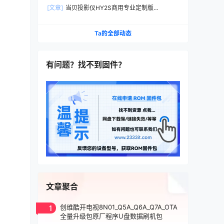
定制机刷家用当贝桌面系统刷机固件升级包
[文章]
当贝投影仪HY2S商用专业定制版
DB2021B刷家用机当贝桌面精简版系统刷机包固
件
Ta的全部动态
有问题？找不到固件？
文章聚合
1
创维酷开电视8N01_Q5A_Q6A_Q7A_OTA
全量升级包原厂程序U盘数据刷机包