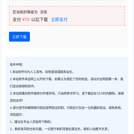
您当前的等级为
游客
支付
¥10
以后下载
立即支付
立即下载
软件声明：
1.本站软件均为人工发布，如有错误请联系站长。
2.本站软件来自网上公开的下载，如果认为侵犯了您的权益，请出示证明是哪一条，我
们会去掉侵权软件。
3.本站收集的软件版权归作者所有，只适用参详学习，请下载后在12小时内删除。谢谢
您的支持！
4.部分型号的精简版付款后是带验证机制，付款后只包含一台机器的验证。避免商用。
风险提示：
1、建议在专业人员指导下刷机；
2、刷机有风险也有乐趣，一切源于刷机导致后果自负，刷机小站概不负责；