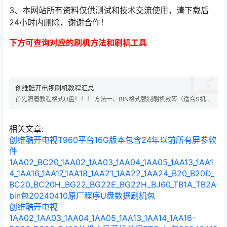
3、本网站所有资料仅供测试和技术交流使用，请下载后
24小时内删除，谢谢合作！
下方可查询对应的刷机方法和刷机工具
创维酷开电视刷机教程汇总
首先照着教程格式U盘！！！ 方法一、BIN格式强制刷机救砖（适合S机
芯） U盘要求：FAT32格式、2.0的U盘、不可做过系统引导盘（如果做
过，请用相关程序清除分区）、最好是8G或以下； ①、将升级用的文件
“MstarUpgrade.bin”拷贝到U盘的根目录下。 ②、在关机状态下，首先
相关文章:
按住电视机键…
创维酷开电视T960平台16G版本包含24年以前所有屏参软
件
1AA02_BC20_1AA02_1AA03_1AA04_1AA05_1AA13_1AA1
4_1AA16_1AA17_1AA18_1AA21_1AA22_1AA24_B20_B20D_
BC20_BC20H_BG22_BG22E_BG22H_BJ60_TB1A_TB2A
bin包20240410原厂程序U盘数据刷机包
创维酷开电视
1AA02_1AA03_1AA04_1AA05_1AA13_1AA14_1AA16-