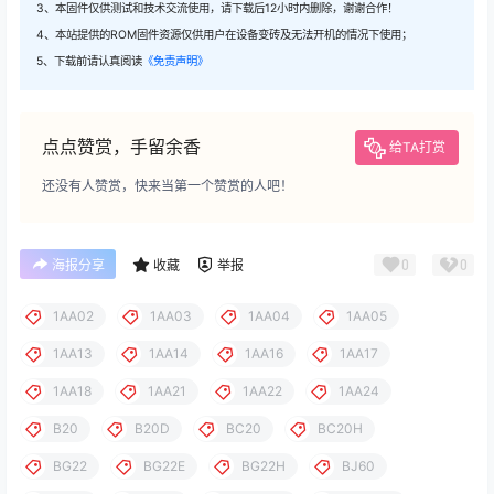
3、本固件仅供测试和技术交流使用，请下载后12小时内删除，谢谢合作！
4、本站提供的ROM固件资源仅供用户在设备变砖及无法开机的情况下使用；
5、下载前请认真阅读
《免责声明》
点点赞赏，手留余香
给TA打赏
还没有人赞赏，快来当第一个赞赏的人吧！
0
0
海报分享
收藏
举报
1AA02
1AA03
1AA04
1AA05
1AA13
1AA14
1AA16
1AA17
1AA18
1AA21
1AA22
1AA24
B20
B20D
BC20
BC20H
BG22
BG22E
BG22H
BJ60