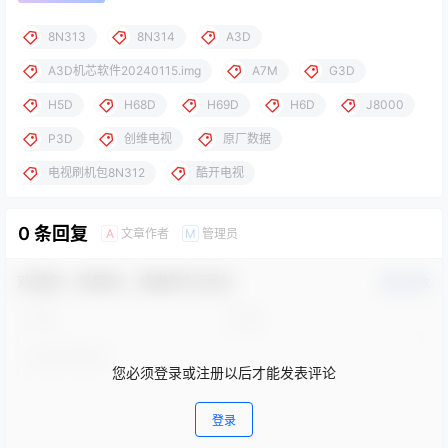
8N313
8N314
A3D
A3D机芯软件20240115.img
A7M
G3D
H5D
H68D
H69D
H6D
J8000
P3D
创维电视
原厂数据
电视刷机包8N312
酷开电视
0 条回复
文章作者
管理员
A
M
欢迎您，新朋友，感谢参与互动！
确认修改
您必须登录或注册以后才能发表评论
登录