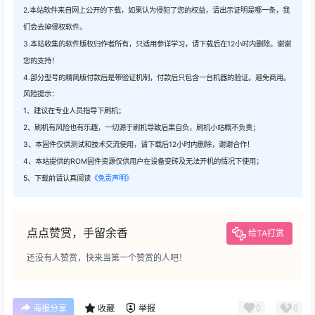
2.本站软件来自网上公开的下载，如果认为侵犯了您的权益，请出示证明是哪一条，我
们会去掉侵权软件。
3.本站收集的软件版权归作者所有，只适用参详学习，请下载后在12小时内删除。谢谢
您的支持！
4.部分型号的精简版付款后是带验证机制，付款后只包含一台机器的验证。避免商用。
风险提示：
1、建议在专业人员指导下刷机；
2、刷机有风险也有乐趣，一切源于刷机导致后果自负，刷机小站概不负责；
3、本固件仅供测试和技术交流使用，请下载后12小时内删除，谢谢合作！
4、本站提供的ROM固件资源仅供用户在设备变砖及无法开机的情况下使用；
5、下载前请认真阅读
《免责声明》
点点赞赏，手留余香
给TA打赏
还没有人赞赏，快来当第一个赞赏的人吧！
0
0
海报分享
收藏
举报