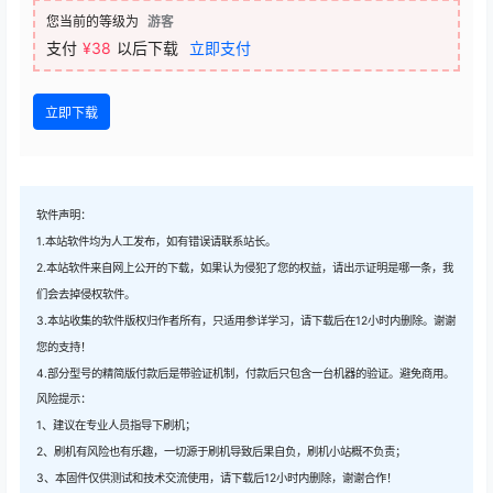
您当前的等级为
游客
支付
¥38
以后下载
立即支付
立即下载
软件声明：
1.本站软件均为人工发布，如有错误请联系站长。
2.本站软件来自网上公开的下载，如果认为侵犯了您的权益，请出示证明是哪一条，我
们会去掉侵权软件。
3.本站收集的软件版权归作者所有，只适用参详学习，请下载后在12小时内删除。谢谢
您的支持！
4.部分型号的精简版付款后是带验证机制，付款后只包含一台机器的验证。避免商用。
风险提示：
1、建议在专业人员指导下刷机；
2、刷机有风险也有乐趣，一切源于刷机导致后果自负，刷机小站概不负责；
3、本固件仅供测试和技术交流使用，请下载后12小时内删除，谢谢合作！