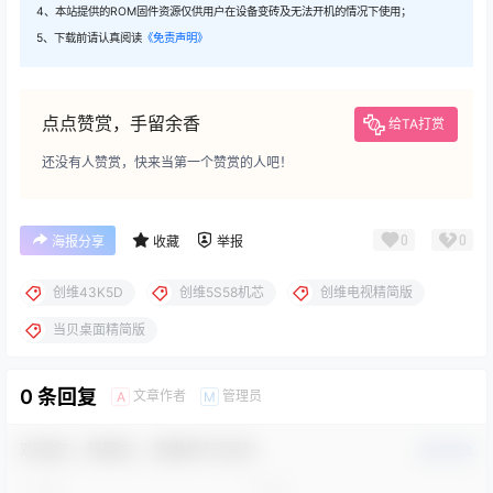
4、本站提供的ROM固件资源仅供用户在设备变砖及无法开机的情况下使用；
5、下载前请认真阅读
《免责声明》
点点赞赏，手留余香
给TA打赏
还没有人赞赏，快来当第一个赞赏的人吧！
0
0
海报分享
收藏
举报
创维43K5D
创维5S58机芯
创维电视精简版
当贝桌面精简版
0 条回复
文章作者
管理员
A
M
欢迎您，新朋友，感谢参与互动！
确认修改