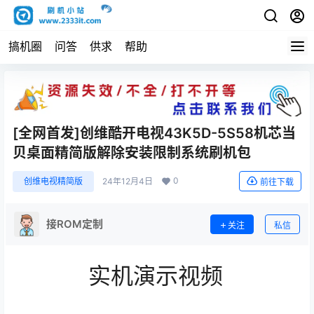
搞机圈
问答
供求
帮助
[全网首发]创维酷开电视43K5D-5S58机芯当
贝桌面精简版解除安装限制系统刷机包
0
创维电视精简版
24年12月4日
前往下载
接ROM定制
关注
私信
实机演示视频