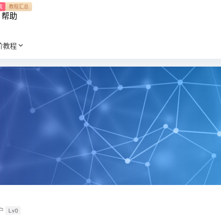
我
教程汇总
帮助
阶教程
户
Lv0