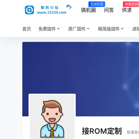
互动交流
有需求点
搞机圈
问答
供求
首页
免费固件
原厂固件
精简版固件
进
接ROM定制
普通用