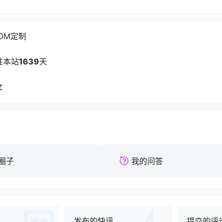
OM定制
驻本站
1639
天
女
圈子
我的问答
发布的快讯
提交的评