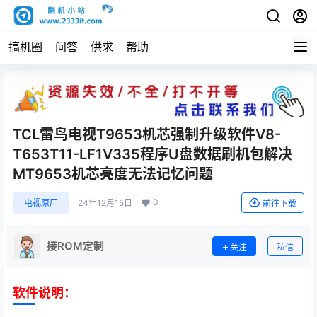
搞机圈
问答
供求
帮助
TCL雷鸟电视T9653机芯强制升级软件V8-
T653T11-LF1V335程序U盘数据刷机包解决
MT9653机芯亮度无法记忆问题
0
电视原厂
24年12月15日
前往下载
接ROM定制
关注
私信
软件说明：