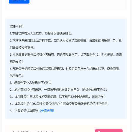
软件声明：
1.本站软件均为人工发布，如有错误请联系站长。
2.本站软件来自网上公开的下载，如果认为侵犯了您的权益，请出示证明是哪一条，我
们会去掉侵权软件。
3.本站收集的软件版权归作者所有，只适用参详学习，请下载后在12小时内删除。谢谢
您的支持！
4.部分型号的精简版付款后是带验证机制，付款后只包含一台机器的验证。避免商用。
风险提示：
1、建议在专业人员指导下刷机；
2、刷机有风险也有乐趣，一切源于刷机导致后果自负，刷机小站概不负责；
3、本固件仅供测试和技术交流使用，请下载后12小时内删除，谢谢合作！
4、本站提供的ROM固件资源仅供用户在设备变砖及无法开机的情况下使用；
5、下载前请认真阅读
《免责声明》