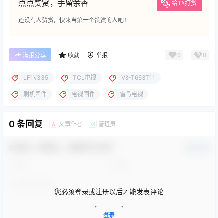
点点赞赏，手留余香
给TA打赏
还没有人赞赏，快来当第一个赞赏的人吧！
0
0
海报分享
收藏
举报
LF1V335
TCL电视
V8-T653T11
刷机固件
电视固件
雷鸟电视
0 条回复
文章作者
管理员
A
M
欢迎您，新朋友，感谢参与互动！
确认修改
您必须登录或注册以后才能发表评论
登录