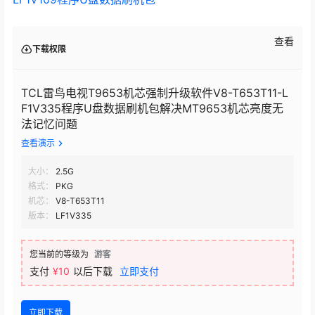
查看
下载权限
TCL雷鸟电视T9653机芯强制升级软件V8-T653T11-L
F1V335程序U盘数据刷机包解决MT9653机芯亮度无
法记忆问题
查看演示
大小：
2.5G
格式：
PKG
机芯：
V8-T653T11
版本：
LF1V335
您当前的等级为
游客
支付
¥10
以后下载
立即支付
立即下载