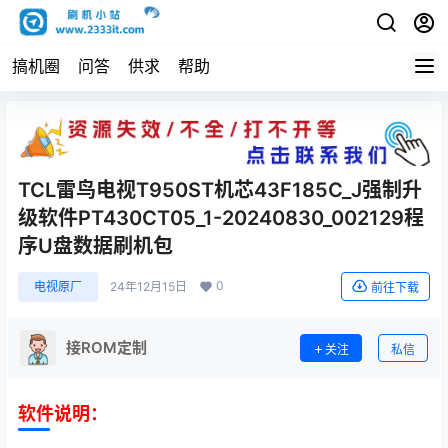
搞机圈
问答
供求
帮助
TCL雷鸟电视T950ST机芯43F185C_J强制升
级软件PT430CT05_1-20240830_002129程
序U盘数据刷机包
0
电视原厂
24年12月15日
前往下载
接ROM定制
关注
私信
软件说明：