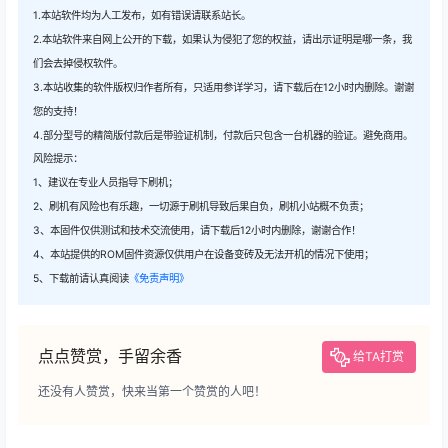
1.本站软件均为人工发布，如有错误请联系站长。
2.本站软件来自网上公开的下载，如果认为侵犯了您的权益，请出示证明是哪一条，我
们会去掉侵权软件。
3.本站收集的软件版权归作者所有，只适用参详学习，请下载后在12小时内删除。谢谢
您的支持！
4.部分型号的精简版付款后是带验证机制，付款后只包含一台机器的验证。避免商用。
风险提示：
1、建议在专业人员指导下刷机；
2、刷机有风险也有乐趣，一切源于刷机导致后果自负，刷机小站概不负责；
3、本固件仅供测试和技术交流使用，请下载后12小时内删除，谢谢合作！
4、本站提供的ROM固件资源仅供用户在设备变砖及无法开机的情况下使用；
5、下载前请认真阅读
《免责声明》
点点赞赏，手留余香
给TA打赏
还没有人赞赏，快来当第一个赞赏的人吧！