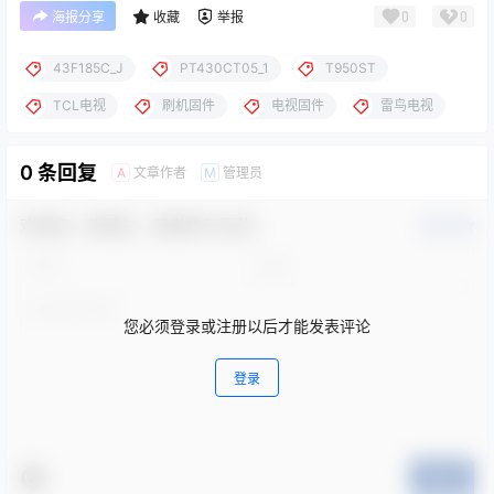
0
0
海报分享
收藏
举报
43F185C_J
PT430CT05_1
T950ST
TCL电视
刷机固件
电视固件
雷鸟电视
0 条回复
文章作者
管理员
A
M
欢迎您，新朋友，感谢参与互动！
确认修改
您必须登录或注册以后才能发表评论
登录
提交