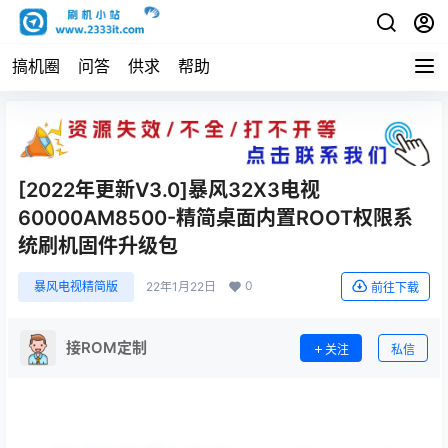
搞机圈
问答
供求
帮助
[2022年更新V3.0]暴风32X3电视
60000AM8500-精简桌面内置ROOT权限系
统刷机固件升级包
0
暴风电视精简版
22年1月22日
前往下载
接ROM定制
关注
私信