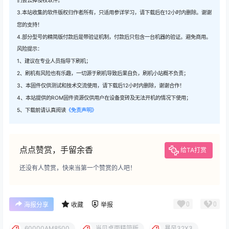
们会去掉侵权软件。
3.本站收集的软件版权归作者所有，只适用参详学习，请下载后在12小时内删除。谢谢
您的支持！
4.部分型号的精简版付款后是带验证机制，付款后只包含一台机器的验证。避免商用。
风险提示：
1、建议在专业人员指导下刷机；
2、刷机有风险也有乐趣，一切源于刷机导致后果自负，刷机小站概不负责；
3、本固件仅供测试和技术交流使用，请下载后12小时内删除，谢谢合作！
4、本站提供的ROM固件资源仅供用户在设备变砖及无法开机的情况下使用；
5、下载前请认真阅读
《免责声明》
点点赞赏，手留余香
给TA打赏
还没有人赞赏，快来当第一个赞赏的人吧！
0
0
海报分享
收藏
举报
60000AM8500
当贝桌面精简版
暴风32X3