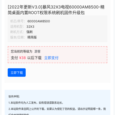
[2022年更新V3.0]暴风32X3电视60000AM8500-精
简桌面内置ROOT权限系统刷机固件升级包
机芯/串号：
60000AM8500
适用机型：
32X3
刷机方式：
强刷
版本/日期：
精简版
您当前的等级为
游客
支付
¥38
以后下载
立即支付
立即下载
软件声明：
1.本站软件均为人工发布，如有错误请联系站长。
2.本站软件来自网上公开的下载，如果认为侵犯了您的权益，请出示证明是哪一条，我