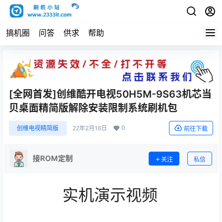
搞机圈
问答
供求
帮助
[全网首发]创维酷开电视50H5M-9S63机芯当
贝桌面精简版解除安装限制系统刷机包
0
创维电视精简版
22年2月16日
前往下载
接ROM定制
关注
私信
实机演示视频