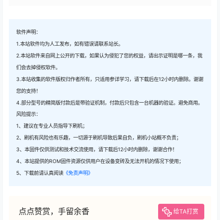
软件声明：
1.本站软件均为人工发布，如有错误请联系站长。
2.本站软件来自网上公开的下载，如果认为侵犯了您的权益，请出示证明是哪一条，我
们会去掉侵权软件。
3.本站收集的软件版权归作者所有，只适用参详学习，请下载后在12小时内删除。谢谢
您的支持！
4.部分型号的精简版付款后是带验证机制，付款后只包含一台机器的验证。避免商用。
风险提示：
1、建议在专业人员指导下刷机；
2、刷机有风险也有乐趣，一切源于刷机导致后果自负，刷机小站概不负责；
3、本固件仅供测试和技术交流使用，请下载后12小时内删除，谢谢合作！
4、本站提供的ROM固件资源仅供用户在设备变砖及无法开机的情况下使用；
5、下载前请认真阅读
《免责声明》
点点赞赏，手留余香
给TA打赏