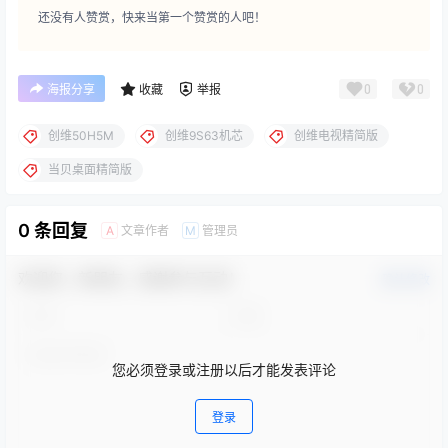
还没有人赞赏，快来当第一个赞赏的人吧！
0
0
海报分享
收藏
举报
创维50H5M
创维9S63机芯
创维电视精简版
当贝桌面精简版
0 条回复
文章作者
管理员
A
M
欢迎您，新朋友，感谢参与互动！
确认修改
您必须登录或注册以后才能发表评论
登录