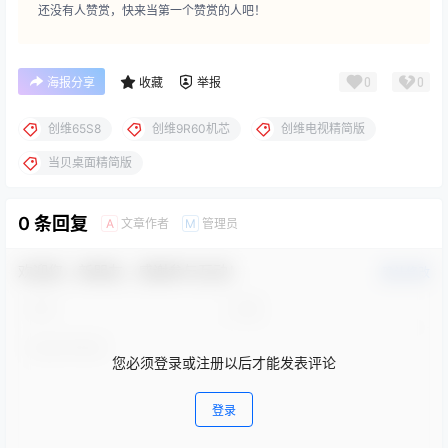
还没有人赞赏，快来当第一个赞赏的人吧！
0
0
海报分享
收藏
举报
创维65S8
创维9R60机芯
创维电视精简版
当贝桌面精简版
0 条回复
文章作者
管理员
A
M
欢迎您，新朋友，感谢参与互动！
确认修改
您必须登录或注册以后才能发表评论
登录