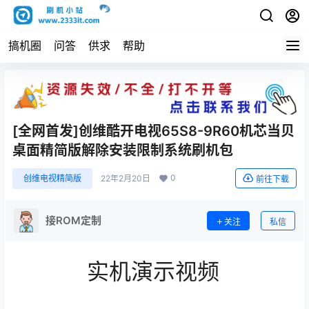
搞机圈
问答
供求
帮助
[全网首发]创维酷开电视65S8-9R60机芯当贝
桌面精简版解除安装限制系统刷机包
0
创维电视精简版
22年2月20日
前往下载
接ROM定制
关注
私信
实机演示视频