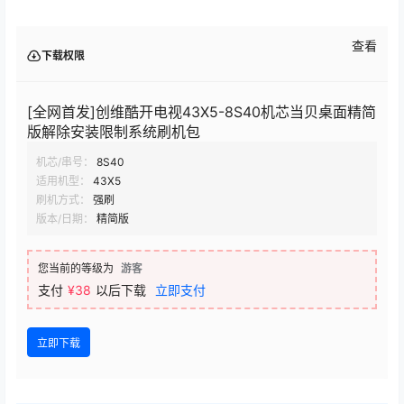
查看
下载权限
[全网首发]创维酷开电视43X5-8S40机芯当贝桌面精简
版解除安装限制系统刷机包
机芯/串号：
8S40
适用机型：
43X5
刷机方式：
强刷
版本/日期：
精简版
您当前的等级为
游客
支付
¥38
以后下载
立即支付
立即下载