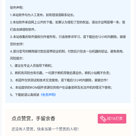
软件声明：
1.本站软件均为人工发布，如有错误请联系站长。
2.本站软件来自网上公开的下载，如果认为侵犯了您的权益，请出示证明是哪一条，我
们会去掉侵权软件。
3.本站收集的软件版权归作者所有，只适用参详学习，请下载后在12小时内删除。谢谢
您的支持！
4.部分型号的精简版付款后是带验证机制，付款后只包含一台机器的验证。避免商用。
风险提示：
1、建议在专业人员指导下刷机；
2、刷机有风险也有乐趣，一切源于刷机导致后果自负，刷机小站概不负责；
3、本固件仅供测试和技术交流使用，请下载后12小时内删除，谢谢合作！
4、本站提供的ROM固件资源仅供用户在设备变砖及无法开机的情况下使用；
5、下载前请认真阅读
《免责声明》
点点赞赏，手留余香
给TA打赏
还没有人赞赏，快来当第一个赞赏的人吧！