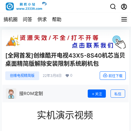
搞机圈
问答
供求
帮助
[全网首发]创维酷开电视43X5-8S40机芯当贝
桌面精简版解除安装限制系统刷机包
0
创维电视精简版
22年3月8日
前往下载
接ROM定制
关注
私信
实机演示视频