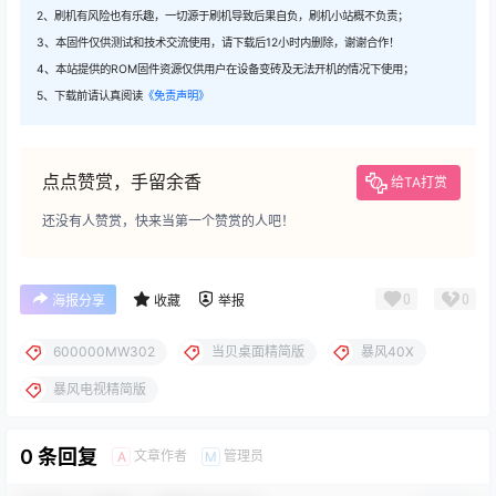
2、刷机有风险也有乐趣，一切源于刷机导致后果自负，刷机小站概不负责；
3、本固件仅供测试和技术交流使用，请下载后12小时内删除，谢谢合作！
4、本站提供的ROM固件资源仅供用户在设备变砖及无法开机的情况下使用；
5、下载前请认真阅读
《免责声明》
点点赞赏，手留余香
给TA打赏
还没有人赞赏，快来当第一个赞赏的人吧！
0
0
海报分享
收藏
举报
600000MW302
当贝桌面精简版
暴风40X
暴风电视精简版
0 条回复
文章作者
管理员
A
M