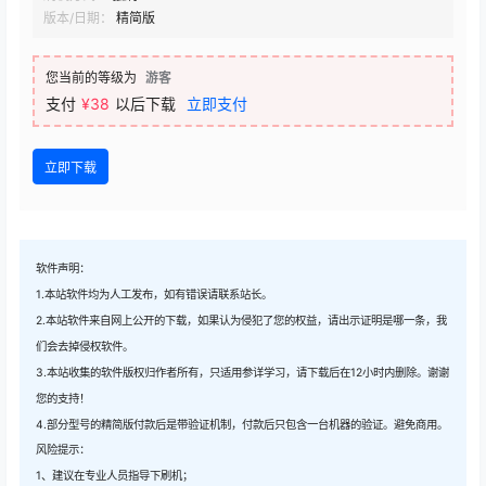
版本/日期：
精简版
您当前的等级为
游客
支付
¥38
以后下载
立即支付
立即下载
软件声明：
1.本站软件均为人工发布，如有错误请联系站长。
2.本站软件来自网上公开的下载，如果认为侵犯了您的权益，请出示证明是哪一条，我
们会去掉侵权软件。
3.本站收集的软件版权归作者所有，只适用参详学习，请下载后在12小时内删除。谢谢
您的支持！
4.部分型号的精简版付款后是带验证机制，付款后只包含一台机器的验证。避免商用。
风险提示：
1、建议在专业人员指导下刷机；