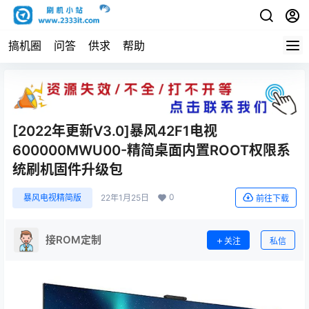
搞机圈
问答
供求
帮助
[2022年更新V3.0]暴风42F1电视
600000MWU00-精简桌面内置ROOT权限系
统刷机固件升级包
0
暴风电视精简版
22年1月25日
前往下载
接ROM定制
关注
私信