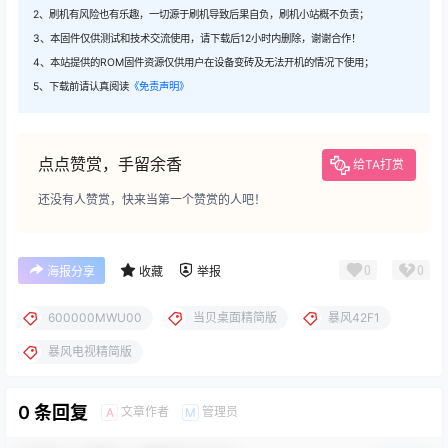
2、刷机有风险也有乐趣，一切源于刷机导致后果自负，刷机小站概不负责；
3、本固件仅供测试和技术交流使用，请下载后12小时内删除，谢谢合作！
4、本站提供的ROM固件资源仅供用户在设备变砖及无法开机的情况下使用；
5、下载前请认真阅读
《免责声明》
点点赞赏，手留余香
给TA打赏
还没有人赞赏，快来当第一个赞赏的人吧！
0
0
海报分享
收藏
举报
600000MWU00
当贝桌面精简版
暴风42F1
暴风电视精简版
0 条回复
文章作者
管理员
A
M