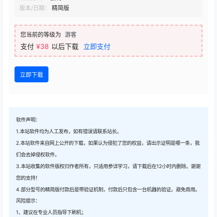
版本/日期：
精简版
您当前的等级为
游客
支付
¥38
以后下载
立即支付
立即下载
软件声明：
1.本站软件均为人工发布，如有错误请联系站长。
2.本站软件来自网上公开的下载，如果认为侵犯了您的权益，请出示证明是哪一条，我
们会去掉侵权软件。
3.本站收集的软件版权归作者所有，只适用参详学习，请下载后在12小时内删除。谢谢
您的支持！
4.部分型号的精简版付款后是带验证机制，付款后只包含一台机器的验证。避免商用。
风险提示：
1、建议在专业人员指导下刷机；