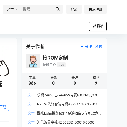
文章
登录
快速注册
投稿
关于作者
关注
私信
接ROM定制
普通用户
Lv0
文章
评论
关注
粉丝
统
866
0
0
9
[文章]
乐视Zero65_Zero65S电视8.0.114S_0706
当贝桌面精简版系统去广告去更新刷机固件升级包
[文章]
PPTV-先锋智能电视A32-A43-K32-K43
下载
当贝桌面精简版去广告第三方刷机包固件电视系统
[文章]
酷米kbfm投影仪S11足浴酒店定制机改家
用系统刷当贝桌面精简版完整固件刷机包
[文章]
海信液晶电视HZ50E3D(0001)(0000)版