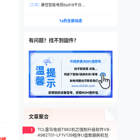
本D-BOM01-K0227_HISI_android7出厂程序数据
[文章]
康佳智能电视6a918平台
U盘刷机包
99014268_V1.0.11_LED55X8900S原厂数据U盘
强制升级安装包
Ta的全部动态
有问题？找不到固件？
文章聚合
1
TCL雷鸟电视T982机芯强制升级软件V8-
A982T01-LF1V139程序U盘数据刷机包
维修