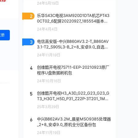
24年5月19日
2
乐华S43C电视3AM920D1DTA机芯PT43
0CT02_6配屏20220927_185554版本电
视刷机数据固件升级包
24年4月4日
注册
3
电信高安版-中兴B860AV3.2-T_B860AV
3.1-T2_S905L3-B_2+8_安卓9.0_自选桌
面线刷固件包
24年11月19日
4
创维酷开电视7S711-EEP-20210923原厂
程序U盘数据刷机包
24年10月16日
5
创维酷开电视H3_A3D_G22_G23_G23_G
T3_H3GT_H5D_P31_Z22P-3T201_1MM
01_1TC12_3T202_3T222_3T224机芯软
25年3月29日
件主程序(bin包）20241014原厂程序U盘
数据刷机包
6
中兴B862AV3.2M_晨星MSO9385处理器
_2+8_安卓9.0_原机全分区备份包
24年11月19日