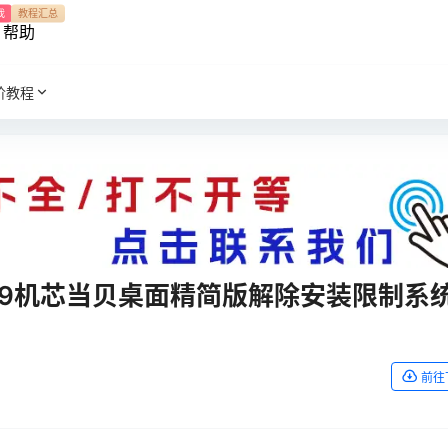
我
教程汇总
帮助
阶教程
R49机芯当贝桌面精简版解除安装限制系
前往