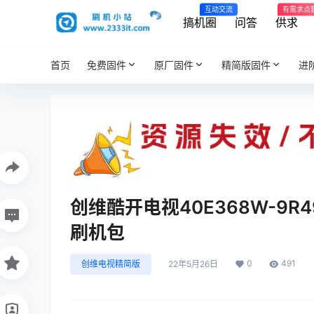
互动交流
有需求点
搞机圈
问答
供求
首页
免费固件
原厂固件
精简版固件
进
创维酷开电视40E368W-9
刷机包
0
491
创维电视精简版
22年5月26日