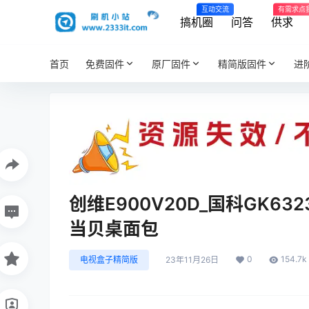
互动交流
有需求点
搞机圈
问答
供求
首页
免费固件
原厂固件
精简版固件
进
创维E900V20D_国科GK63
当贝桌面包
0
154.7k
电视盒子精简版
23年11月26日