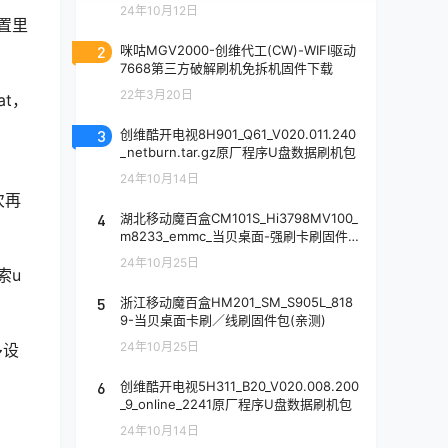
24年10月12日
置里
2
咪咕MGV2000-创维代工(CW)-WIFI驱动
7668第三方破解刷机免拆机固件下载
22年3月20日
at，
3
创维酷开电视8H901_Q61_V020.011.240
_netburn.tar.gz原厂程序U盘数据刷机包
24年10月14日
次再
4
湖北移动魔百盒CM101S_Hi3798MV100_
m8233_emmc_当贝桌面-强刷卡刷固件
包-内有教程(亲测)
24年10月25日
索u
5
浙江移动魔百盒HM201_SM_S905L_818
9-当贝桌面卡刷／线刷固件包(亲测)
24年10月25日
多设
6
创维酷开电视5H311_B20_V020.008.200
_9_online_2241原厂程序U盘数据刷机包
24年10月14日