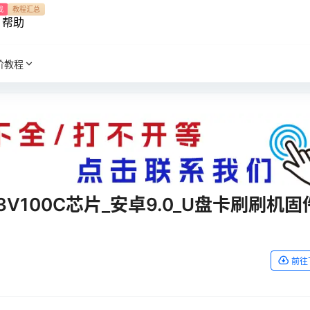
我
教程汇总
帮助
阶教程
23V100C芯片_安卓9.0_U盘卡刷刷机固
前往