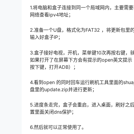
1.将电脑和盒子连接到同一个局域网内，主要需
网络查看ipv4地址；
2.准备一个U盘，格式化为FAT32 ，将更新包里的up
输入好盒子IP；
3.盒子接好电视，开机，菜单键10次再按右键，就
如果打开了在屏幕下方会有提示的open英文提示
按下键，打开ADB）；
4.看到open 的同时回车运行刷机工具里面的shu
盘里的update.zip并进行更新；
5.进度条走完，盒子会重启，进入桌面，刷好之后
置里面关闭dns保护；
6.然后就可以正常使用了。