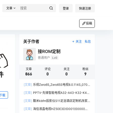
文章
登录
快速注册
投稿
关于作者
关注
私信
接ROM定制
普通用户
Lv0
文章
评论
关注
粉丝
件
866
0
0
9
[文章]
乐视Zero65_Zero65S电视8.0.114S_0706
当贝桌面精简版系统去广告去更新刷机固件升级包
[文章]
PPTV-先锋智能电视A32-A43-K32-K43
下载
当贝桌面精简版去广告第三方刷机包固件电视系统
[文章]
酷米kbfm投影仪S11足浴酒店定制机改家
用系统刷当贝桌面精简版完整固件刷机包
[文章]
海信液晶电视HZ50E3D(0001)(0000)版