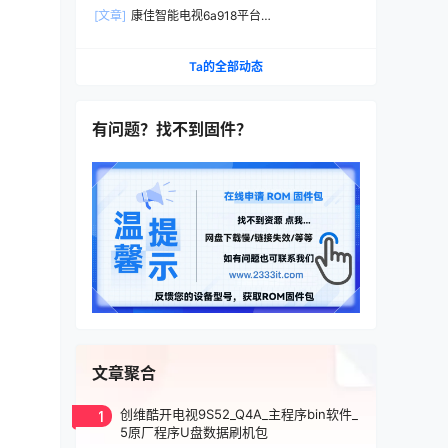
本D-BOM01-K0227_HISI_android7出厂程序数据
[文章]
康佳智能电视6a918平台
U盘刷机包
99014268_V1.0.11_LED55X8900S原厂数据U盘
强制升级安装包
Ta的全部动态
有问题？找不到固件？
文章聚合
1
创维酷开电视9S52_Q4A_主程序bin软件_
5原厂程序U盘数据刷机包