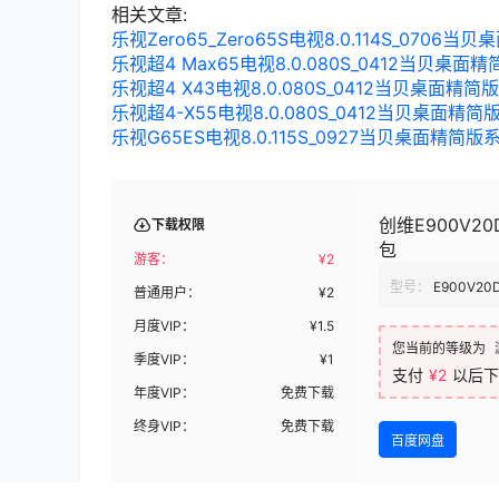
相关文章:
乐视Zero65_Zero65S电视8.0.114S_0
乐视超4 Max65电视8.0.080S_0412当
乐视超4 X43电视8.0.080S_0412当贝桌
乐视超4-X55电视8.0.080S_0412当贝桌
乐视G65ES电视8.0.115S_0927当贝桌面
创维E900V2
下载权限
包
游客：
¥
2
型号：
E900V20
普通用户：
¥
2
月度VIP：
¥
1.5
您当前的等级为
季度VIP：
¥
1
支付
¥2
以后下
年度VIP：
免费下载
终身VIP：
免费下载
百度网盘