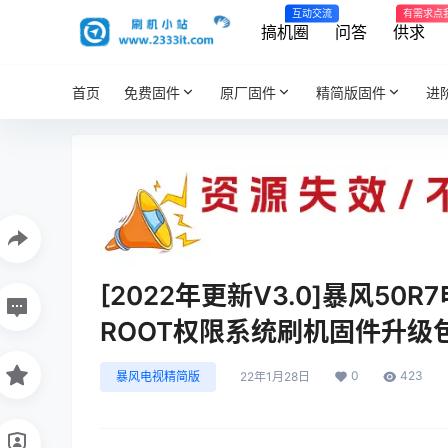
互动交流
有需求点
搞机圈
问答
供求
首页
免费固件
原厂固件
精简版固件
进
[2022年更新V3.0]暴风50
ROOT权限系统刷机固件升级
0
423
暴风电视精简版
22年1月28日