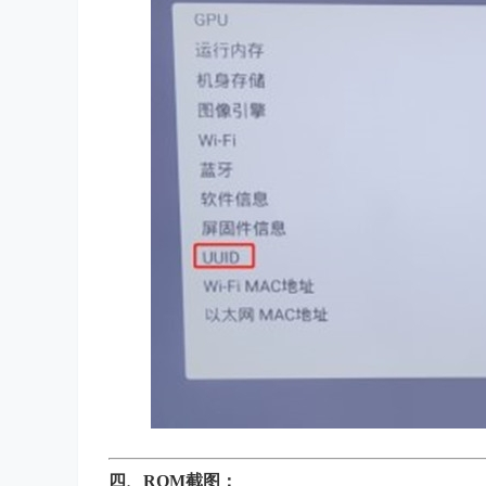
四、
ROM截图：