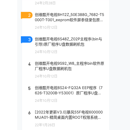
24年2月28日
2
创维酷开电视8H12Z_50E388G_7682-T5
000T-T001_eeprom软件屏参烧录包原厂
程序U盘数据刷机包
24年10月12日
3
创维酷开电视6S48Z_Z02P主程序(bin与
引导)原厂程序U盘数据刷机包
24年10月12日
4
创维酷开电视9S92_W8_主程序bin软件原
厂程序U盘数据刷机包
24年10月12日
5
创维酷开电视8S24-FQ32A EEP程序（7
626-T3200B-Y53001）原厂程序U盘数
据刷机包
24年10月12日
6
[2022年更新V3.0]暴风55F电视600000
MUA01-精简桌面内置ROOT权限系统刷
机固件升级包
22年1月26日