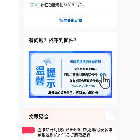
本D-BOM01-K0227_HISI_android7出厂程序数据
[文章]
康佳智能电视6a918平台
U盘刷机包
99014268_V1.0.11_LED55X8900S原厂数据U盘
强制升级安装包
Ta的全部动态
有问题？找不到固件？
文章聚合
1
创维酷开电视55A8-9S60机芯解除安装限
制系统刷机包当贝桌面精简版