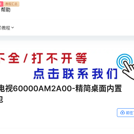
我
教程汇总
帮助
阶教程
R7电视60000AM2A00-精简桌面内置
包
前往