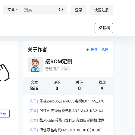
文章
登录
快速注册
投稿
关于作者
关注
私信
接ROM定制
普通用户
Lv0
文章
评论
关注
粉丝
866
0
0
9
[文章]
乐视Zero65_Zero65S电视8.0.114S_0706
当贝桌面精简版系统去广告去更新刷机固件升级包
[文章]
PPTV-先锋智能电视A32-A43-K32-K43
下载
当贝桌面精简版去广告第三方刷机包固件电视系统
[文章]
酷米kbfm投影仪S11足浴酒店定制机改家
用系统刷当贝桌面精简版完整固件刷机包
[文章]
海信液晶电视HZ50E3D(0001)(0000)版