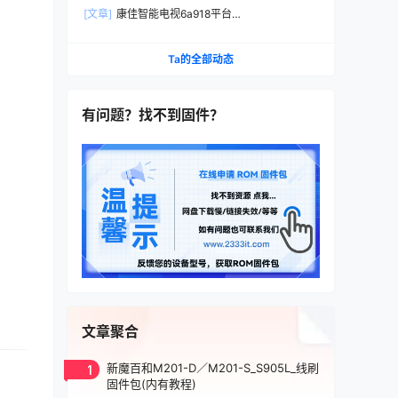
本D-BOM01-K0227_HISI_android7出厂程序数据
[文章]
康佳智能电视6a918平台
U盘刷机包
99014268_V1.0.11_LED55X8900S原厂数据U盘
强制升级安装包
Ta的全部动态
有问题？找不到固件？
文章聚合
1
新魔百和M201-D／M201-S_S905L_线刷
固件包(内有教程)
。