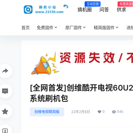
互动交流
有需求点
搞机圈
问答
供求
首页
免费固件
原厂固件
精简版固件
进
[全网首发]创维酷开电视60U
系统刷机包
0
54k
创维电视精简版
22年2月8日