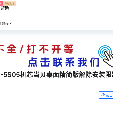
我
教程汇总
帮助
阶教程
2-5S05机芯当贝桌面精简版解除安装限
前往