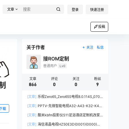
文章
登录
快速注册
投稿
关于作者
关注
私信
接ROM定制
普通用户
Lv0
文章
评论
关注
粉丝
制
866
0
0
9
[文章]
乐视Zero65_Zero65S电视8.0.114S_0706
当贝桌面精简版系统去广告去更新刷机固件升级包
[文章]
PPTV-先锋智能电视A32-A43-K32-K43
下载
当贝桌面精简版去广告第三方刷机包固件电视系统
[文章]
酷米kbfm投影仪S11足浴酒店定制机改家
用系统刷当贝桌面精简版完整固件刷机包
[文章]
海信液晶电视HZ50E3D(0001)(0000)版