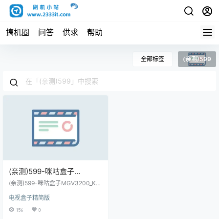
搞机圈
问答
供求
帮助
全部标签
(亲测)599
(亲测)599-咪咕盒子
MGV3200_KLH代工
(亲测)599-咪咕盒子MGV3200_KL
_GK6323V100C_安卓9_TTL
H代工_GK6323V100C_安卓9_TTL
电视盒子精简版
线刷救砖固件包(内有教程)
线刷救砖固件包(内有教程)
156
0