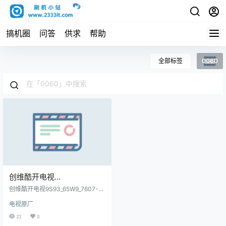
搞机圈
问答
供求
帮助
全部标签
0060
创维酷开电视
9S93_65W9_7607-
创维酷开电视9S93_65W9_7607-E6
E65000-0060_eeprom烧录
5000-0060_eeprom烧录包原厂程
电视原厂
序U盘数据刷机包
包原厂程序U盘数据刷机包
23
0