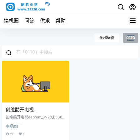
搞机圈
问答
供求
帮助
全部标签
0110
创维酷开电视
eeprom_8N20_65S81_0_76
创维酷开电视eeprom_8N20_65S81_
07-E65000-
0_7607-E65000-0110_20190709.
电视原厂
bin原厂程序U盘数据刷机包
0110_20190709.bin原厂程
27
0
序U盘数据刷机包