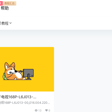
我
教程汇总
帮助
阶教程
视168P-L6J013-
.004.220_7607-T65000-
68P-L6J013-00_016.004.220_
65000-A050_2原厂程序U盘数据刷机
_2原厂程序U盘数据刷机包
13
0