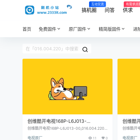
互动交流
有需求点
搞机圈
问答
供求
首页
免费固件
原厂固件
精简版固件
进
创维酷开电视168P-L6J013-
创维酷开电
00_016.004.220_7607-T65000-
00_016
创维酷开电视168P-L6J013-00_016.004.220_
创维酷开电视1
7607-T65000-A050原厂程序U盘数据刷机包
7607-T
A050原厂程序U盘数据刷机包
A050
电视原厂
11
0
电视原厂
包