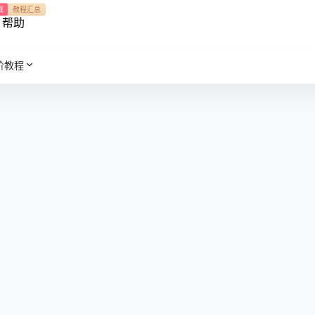
我
教程汇总
帮助
阶教程