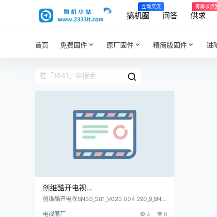
互动交流
有需求点
搞机圈
问答
供求
首页
免费固件
原厂固件
精简版固件
进
创维酷开电视
8N30_S81_V020.004.290_9_8N32_S
创维酷开电视8N30_S81_V020.004.290_9_8N3
2_S81_1041原厂程序U盘数据刷机包
81_1041原厂程序U盘数据刷机包
电视原厂
6
0