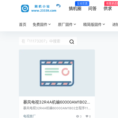
互动交流
有需求点
搞机圈
问答
供求
首页
免费固件
原厂固件
精简版固件
进
暴风电视32R4A机编60000AM1B02
主程序11173207屏程序30173210配
暴风电视32R4A机编60000AM1B02主程序111
73207屏程序30173210配屏ST3151A05-8原
屏ST3151A05-8原厂程序U盘数据刷
电视原厂
3
0
厂程序U盘数据刷机包