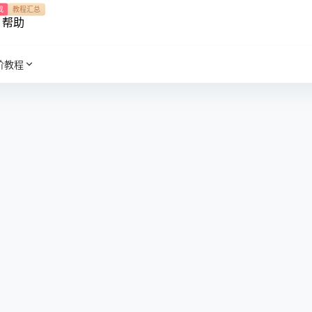
我
教程汇总
帮助
阶教程