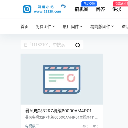
互动交流
有需求点
搞机圈
问答
供求
首页
免费固件
原厂固件
精简版固件
进
暴风电视32R7机编60000AM4R01主
程序11182101屏程序30182101配屏
暴风电视32R7机编60000AM4R01主程序1118
2101屏程序30182101配屏V320BJ6-Q01(C1)
V320BJ6-Q01(C1)原厂程序U盘数据
电视原厂
5
0
原厂程序U盘数据刷机包