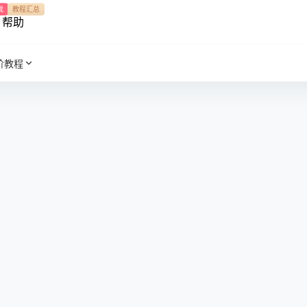
我
教程汇总
帮助
阶教程