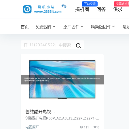
互动交流
有需求点
搞机圈
问答
供求
首页
免费固件
原厂固件
精简版固件
进
创维酷开电视
P50P_A2_A3_J3_Z22P_Z22P1-
创维酷开电视P50P_A2_A3_J3_Z22P_Z22P1-7
A941_1AA34_7AA46_4A742_7AA51机芯主程序
7A941_1AA34_7AA46_4A742_7AA51
电视原厂
111
0
（PT550GT08-1)20240522原厂程序U盘数据