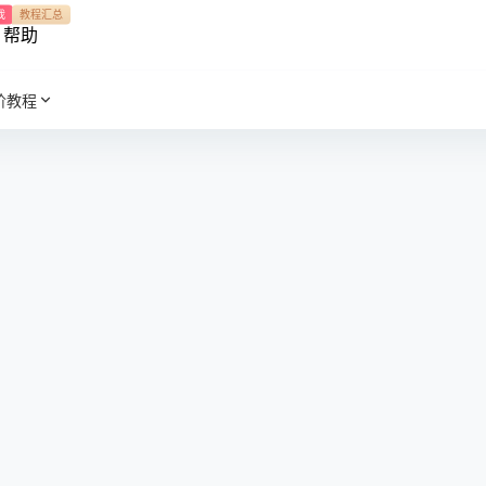
我
教程汇总
帮助
阶教程