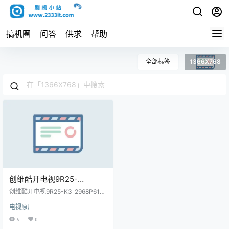
搞机圈
问答
供求
帮助
全部标签
1366X768
创维酷开电视9R25-
K3_2968P61_N86_1366X7
创维酷开电视9R25-K3_2968P61_N
68_SKYWORTH_20170816_
86_1366X768_SKYWORTH_20170
电视原厂
816_135210_install原厂程序U盘数
135210_install原厂程序U盘
据刷机包
6
0
数据刷机包