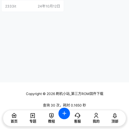
6S57_H5_6S58_H5_5S55_5
数据刷机包
2333it
24年10月12日
S57_K60_1522原厂程序U盘
数据刷机包
Copyright © 2026
刷机小站_第三方ROM固件下载
查询 30 次，耗时 0.1650 秒
首页
专题
教程
客服
我的
顶部