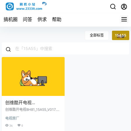
搞机圈
问答
供求
帮助
全部标签
15A55
创维酷开电视
8H81_15A55_V017.012.070_
创维酷开电视8H81_15A55_V017.01
9_online原厂程序U盘数据刷
2.070_9_online原厂程序U盘数据刷
电视原厂
机包
机包
34
0