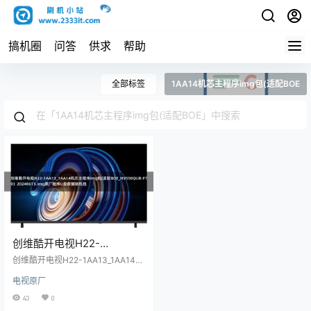
搞机圈
问答
供求
帮助
全部标签
1AA14机芯主程序img包(适配BOE
创维酷开电视H22-
1AA13_1AA14机芯主程序
创维酷开电视H22-1AA13_1AA14机
img包(适配
芯主程序img包(适配BOE_HV550Q
电视原厂
UB-F70）20240613.img原厂程序
BOE_HV550QUB-F70）
U盘数据刷机包
43
0
20240613.img原厂程序U盘