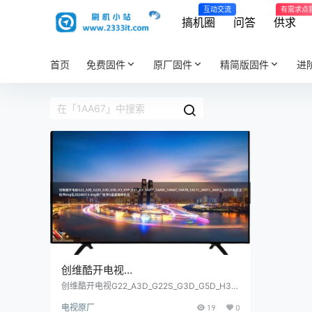
互动交流
有需求点
搞机圈
问答
供求
首页
免费固件
原厂固件
精简版固件
进
创维酷开电视
G22_A3D_G22S_G3D_G5D_H3_H5D_
创维酷开电视G22_A3D_G22S_G3D_G5D_H3_
H5D_P31_X3-3A011_1AA01_1AA67_1AA78_1A
P31_X3-
电视原厂
19
0
C11_3A011_3A012_3A101机芯主程序img包202