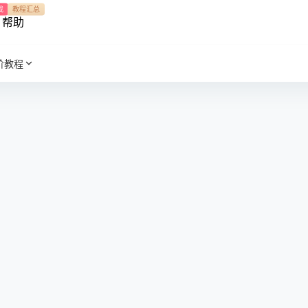
我
教程汇总
帮助
阶教程