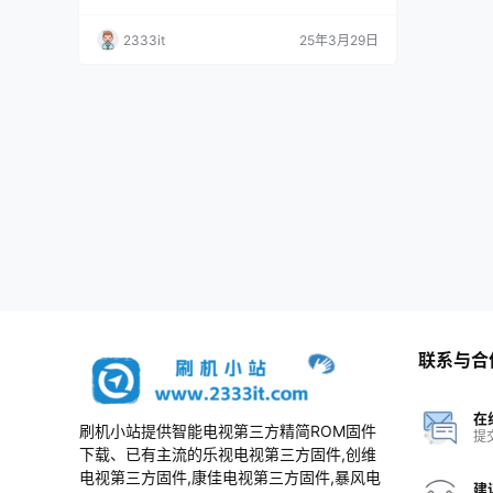
3A011_1AA01_1AA67_1AA78_1AC11_3
40313.img原厂程序U盘数据刷机包
A011_3A012_3A101机芯主程序img包
2333it
25年3月29日
20240313.img原厂程序U盘数据刷机
包
联系与合
在
刷机小站提供智能电视第三方精简ROM固件
提
下载、已有主流的乐视电视第三方固件,创维
电视第三方固件,康佳电视第三方固件,暴风电
建