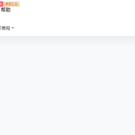
我
教程汇总
帮助
阶教程