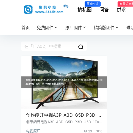
互动交流
有需求点
搞机圈
问答
供求
首页
免费固件
原厂固件
精简版固件
进
创维酷开电视A3P-A3D-G5D-P3D-
H5D-1TA02-3T212机芯软件bin包
创维酷开电视A3P-A3D-G5D-P3D-H5D-1TA0
2-3T212机芯软件bin包20240311原厂程序U盘
20240311原厂程序U盘数据刷机包
电视原厂
23
0
数据刷机包