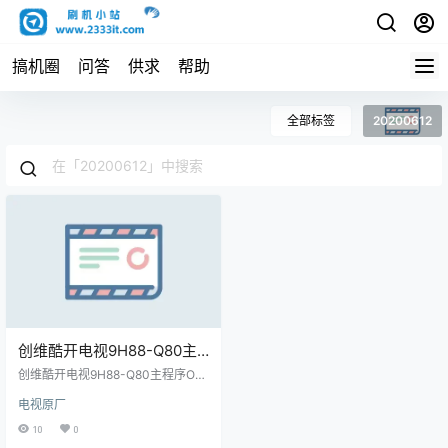
搞机圈
问答
供求
帮助
全部标签
20200612
创维酷开电视9H88-Q80主
程序OTA包和分区烧录
创维酷开电视9H88-Q80主程序OT
包-20200612原厂程序U盘
A包和分区烧录包-20200612原厂
电视原厂
程序U盘数据刷机包
数据刷机包
10
0