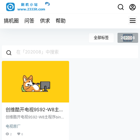
搞机圈
问答
供求
帮助
全部标签
202008
创维酷开电视9S92-W8主程
序bin包-202008原厂程序U
创维酷开电视9S92-W8主程序bin
盘数据刷机包
包-202008原厂程序U盘数据刷机
电视原厂
包
2
0