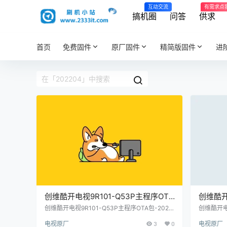
互动交流
有需求点
搞机圈
问答
供求
首页
免费固件
原厂固件
精简版固件
进
创维酷开电视9R101-Q53P主程序OTA
创维酷开
包-202204原厂程序U盘数据刷机包
与img
创维酷开电视9R101-Q53P主程序OTA包-2022
创维酷开电视
04原厂程序U盘数据刷机包
02204
机包
电视原厂
3
0
电视原厂