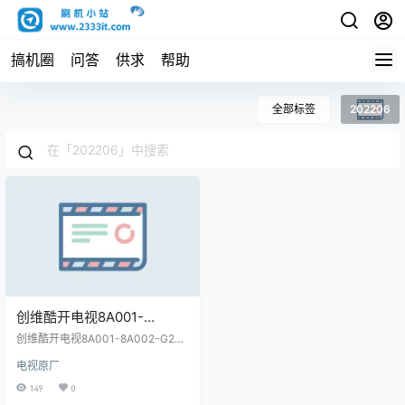
搞机圈
问答
供求
帮助
全部标签
202206
创维酷开电视8A001-
8A002-G22-G22P-G23-
创维酷开电视8A001-8A002-G22-
A3-A3P-A4P-A9-C70-
G22P-G23-A3-A3P-A4P-A9-C70
电视原厂
-G16-H30-P31-P53-P50P主程序
G16-H30-P31-P53-P50P
OTA包和img包-202206原厂程序U
149
0
主程序OTA包和img
盘数据刷机包