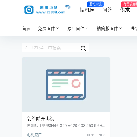
互动交流
有需求点
搞机圈
问答
供求
首页
免费固件
原厂固件
精简版固件
进
创维酷开电视
8H46_G20_V020.003.250_9_6H51Z_
创维酷开电视8H46_G20_V020.003.250_9_6H5
1Z_M1P_6H28Z_G20P_K5C_online_2154原厂
M1P_6H28Z_G20P_K5C_online_215
电视原厂
33
0
程序U盘数据刷机包