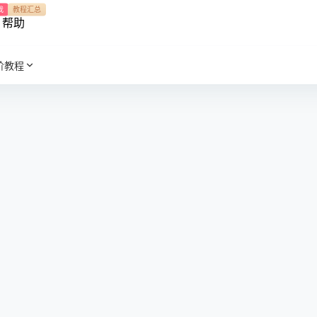
我
教程汇总
帮助
阶教程