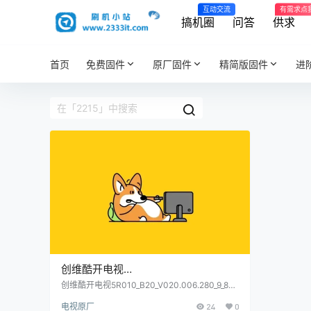
互动交流
有需求点
搞机圈
问答
供求
首页
免费固件
原厂固件
精简版固件
进
创维酷开电视
5R010_B20_V020.006.280_9_8R37_8
创维酷开电视5R010_B20_V020.006.280_9_8R
37_8R34_2215原厂程序U盘数据刷机包
R34_2215原厂程序U盘数据刷机包
电视原厂
24
0