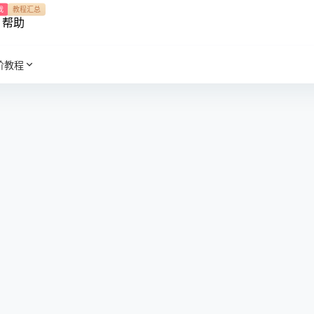
我
教程汇总
帮助
阶教程