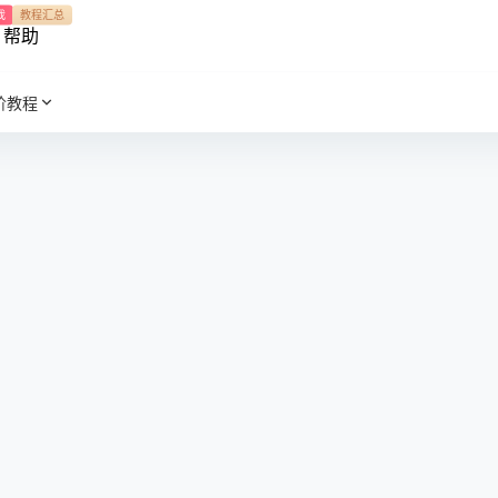
我
教程汇总
帮助
阶教程