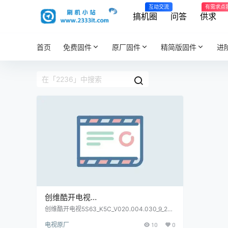
互动交流
有需求点
搞机圈
问答
供求
首页
免费固件
原厂固件
精简版固件
进
创维酷开电视
5S63_K5C_V020.004.030_9_2236原
创维酷开电视5S63_K5C_V020.004.030_9_223
6原厂程序U盘数据刷机包
厂程序U盘数据刷机包
电视原厂
10
0