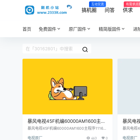
互动交流
有需求点
搞机圈
问答
供求
首页
免费固件
原厂固件
精简版固件
进
暴风电视45F机编60000AM1600主程
暴风电视
序11161302屏程序30162801配屏
序1116
暴风电视45F机编60000AM1600主程序111613
暴风电视45
02屏程序30162801配屏V450DJ1-Q01原厂程
02屏程序3
V450DJ1-Q01原厂程序U盘数据刷机
V450
电视原厂
463
0
电视原厂
序U盘数据刷机包
序U盘数