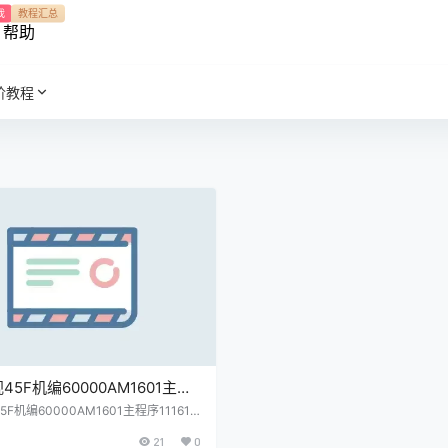
我
教程汇总
帮助
阶教程
45F机编60000AM1601主程
1302屏程序30162801配屏
F机编60000AM1601主程序111613
0162801配屏V450DJ1-Q01原厂程
DJ1-Q01原厂程序U盘数据刷机
21
0
据刷机包