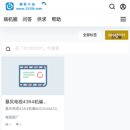
搞机圈
问答
供求
帮助
全部标签
30165001
暴风电视43R4机编
60000AM3300主程序
暴风电视43R4机编60000AM330
11161301屏程序30165001
0主程序11161301屏程序30165001
电视原厂
配屏T430HVN01.272原厂程序U盘
配屏T430HVN01.272原厂程
数据刷机包
9
0
序U盘数据刷机包