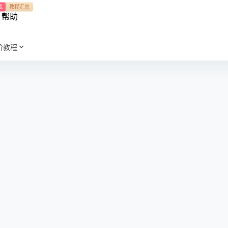
我
教程汇总
帮助
阶教程