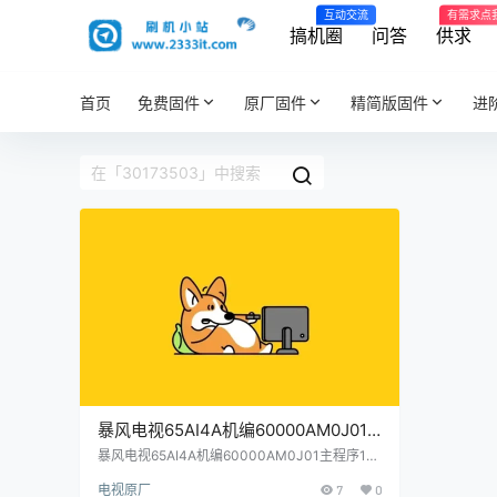
互动交流
有需求点
搞机圈
问答
供求
首页
免费固件
原厂固件
精简版固件
进
暴风电视65AI4A机编60000AM0J01
主程序11173101屏程序30173503配屏
暴风电视65AI4A机编60000AM0J01主程序111
73101屏程序30173503配屏V650DJ4-QS5原
V650DJ4-QS5原厂程序U盘数据刷机
电视原厂
7
0
厂程序U盘数据刷机包