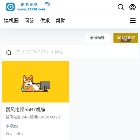
搞机圈
问答
供求
帮助
全部标签
30174907
暴风电视55R7机编
60000AM2D00主程序
暴风电视55R7机编60000AM2D00
11173101屏程序30174907
主程序11173101屏程序30174907
电视原厂
配屏LC546PU2L01原厂程序U盘数
配屏LC546PU2L01原厂程序
据刷机包
6
0
U盘数据刷机包