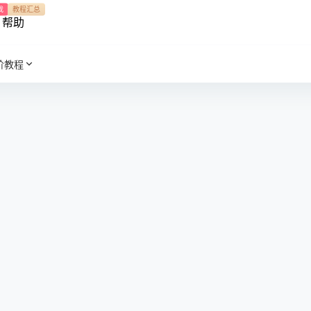
我
教程汇总
帮助
阶教程