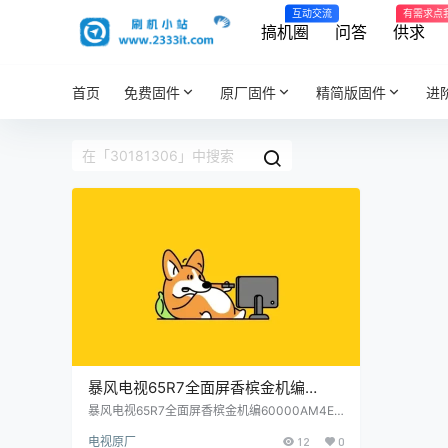
互动交流
有需求点
搞机圈
问答
供求
首页
免费固件
原厂固件
精简版固件
进
暴风电视65R7全面屏香槟金机编
60000AM4E00主程序11181301屏程
暴风电视65R7全面屏香槟金机编60000AM4E0
0主程序11181301屏程序30181306配屏V650D
序30181306配屏V650DJ6-Q02原厂
电视原厂
12
0
J6-Q02原厂程序U盘数据刷机包