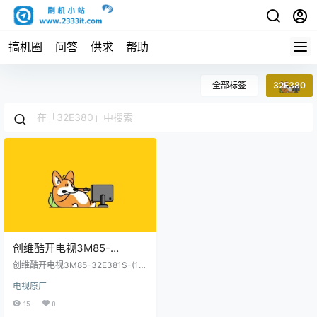
搞机圈
问答
供求
帮助
全部标签
32E380
创维酷开电视3M85-
32E381S-(1908005Q-
创维酷开电视3M85-32E381S-(19
7694-32E380-TQ01-
08005Q-7694-32E380-TQ01-20
电视原厂
200115)_烧录包原厂程序U盘数据
20200115)_烧录包原厂程序
刷机包
15
0
U盘数据刷机包