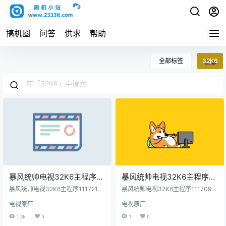
搞机圈
问答
供求
帮助
全部标签
32K6
暴风统帅电视32K6主程序
暴风统帅电视32K6主程序
11172101屏程序30170902
11170901屏程序30173508
暴风统帅电视32K6主程序11172101
暴风统帅电视32K6主程序1117090
配屏V320BJ6-Q01(C1)机
屏程序30170902配屏V320BJ6-Q
配屏HD_V320BJ6-Q01-D1
1屏程序30173508配屏HD_V320B
电视原厂
电视原厂
01(C1)机编/版本号60000AM7000
J6-Q01-D1机编/版本号V1.0和V4.
编/版本号60000AM7000 原
机编/版本号V1.0和V4.0.06
原厂程序U盘数据刷机包
0.06原厂程序U盘数据刷机包
1.3k
0
7
0
厂程序U盘数据刷机包
原厂程序U盘数据刷机包