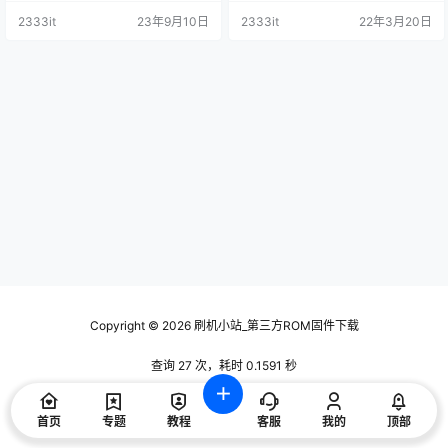
片。 2、调出原厂固件屏蔽的wifi，
原厂固件屏蔽的wifi，开放原厂固件
2333it
23年9月10日
2333it
22年3月20日
开放原厂固件屏蔽的市场安装和u盘
屏蔽的市场安装和u盘安装apk；
安装apk； 3、无开机广告，无系统
3、无开机广告，无系统更新，不在
更新，不在被强制升级；修改dns，
被强制升级；修改dns，三网通用；
三网通用； 4、大量精简内置的没用
4、大量精简内置的没用的软件，运
的软件，运行速度提升30%以上，
行速度提升30%以上，多出大量的
…
存储…
Copyright © 2026
刷机小站_第三方ROM固件下载
查询 27 次，耗时 0.1591 秒
首页
专题
教程
客服
我的
顶部