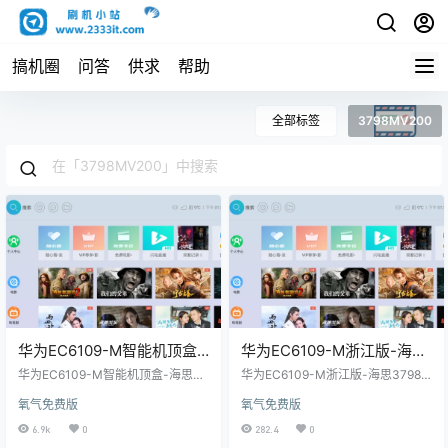
搞机圈
问答
供求
帮助
全部标签
3798MV200
华为EC6109-M智能机顶盒-
华为EC6109-M浙江版-海思
海思3798MV200芯片-安卓
3798MV200芯片-TTL线刷
华为EC6109-M智能机顶盒-海思37
华为EC6109-M浙江版-海思3798M
4.4.2-线刷第三方精简固件
98MV200芯片-安卓4.4.2-线刷第
第三方精简固件
V200芯片-TTL线刷第三方精简固
氧气免费版
氧气免费版
三方精简固件 固件介绍： 1、不带R
件 固件介绍： 1、不带ROOT权限，
OOT权限，仅适用于华为EC6109-
仅适用于华为EC6109-M浙江版-海
6.9k
0
282.4
0
M智能机顶盒-海思3798MV200芯
思3798MV200芯片盒子。 2、调出